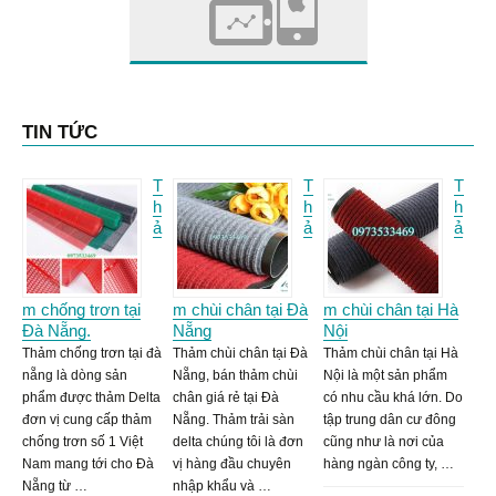
TIN TỨC
T
T
T
h
h
h
ả
ả
ả
m chống trơn tại
m chùi chân tại Đà
m chùi chân tại Hà
Đà Nẵng.
Nẵng
Nội
Thảm chống trơn tại đà
Thảm chùi chân tại Đà
Thảm chùi chân tại Hà
nẵng là dòng sản
Nẵng, bán thảm chùi
Nội là một sản phẩm
phẩm được thảm Delta
chân giá rẻ tại Đà
có nhu cầu khá lớn. Do
đơn vị cung cấp thảm
Nẵng. Thảm trải sàn
tập trung dân cư đông
chống trơn số 1 Việt
delta chúng tôi là đơn
cũng như là nơi của
Nam mang tới cho Đà
vị hàng đầu chuyên
hàng ngàn công ty, …
Nẵng từ …
nhập khẩu và …