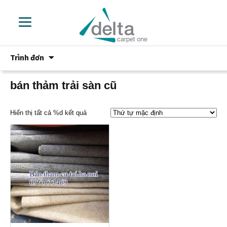
Chuyển
Trình đơn
đến
phần
nội
bán thảm trải sàn cũ
dung
Hiển thị tất cả %d kết quả