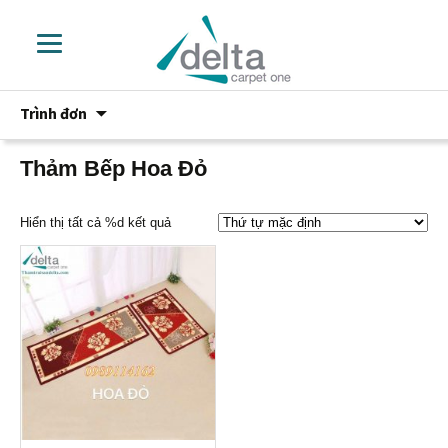
Chuyển
Trình đơn
đến
phần
nội
Thảm Bếp Hoa Đỏ
dung
Hiển thị tất cả %d kết quả