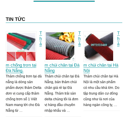
TIN TỨC
T
T
T
h
h
h
ả
ả
ả
m chống trơn tại
m chùi chân tại Đà
m chùi chân tại Hà
Đà Nẵng.
Nẵng
Nội
Thảm chống trơn tại đà
Thảm chùi chân tại Đà
Thảm chùi chân tại Hà
nẵng là dòng sản
Nẵng, bán thảm chùi
Nội là một sản phẩm
phẩm được thảm Delta
chân giá rẻ tại Đà
có nhu cầu khá lớn. Do
đơn vị cung cấp thảm
Nẵng. Thảm trải sàn
tập trung dân cư đông
chống trơn số 1 Việt
delta chúng tôi là đơn
cũng như là nơi của
Nam mang tới cho Đà
vị hàng đầu chuyên
hàng ngàn công ty, …
Nẵng từ …
nhập khẩu và …