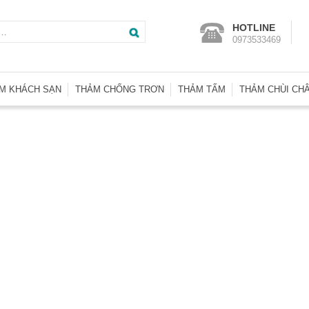
Tìm
HOTLINE
0973533469
kiếm
cho:
M KHÁCH SẠN
THẢM CHỐNG TRƠN
THẢM TẤM
THẢM CHÙI CH
m Wilton SA
Thảm Nhà Vệ Sinh
Thảm Tấm Basic
Thảm Chống T
m Trải Phòng KS
Thảm Trải Bể Bơi
Thảm Tấm Heritage
Thảm Nhà Vệ S
m Len Axminster
Thảm Nhựa Lưới
Thảm Tấm Indonesia
Thảm Welcom
m Len Đặt Dệt
Thảm Tấm Interface
Thảm Nhựa Ga
m Đường Dẫn
Thảm Tấm Malaysia
Thảm Nhựa Lư
m Hành Lang
Thảm Tấm Thái Lan
Thảm Nhựa Rố
Thảm Tấm Tuntex
Thảm Sợi Tổng
Thảm Tấm U.A.E
Thảm Tấm Nhật Bản