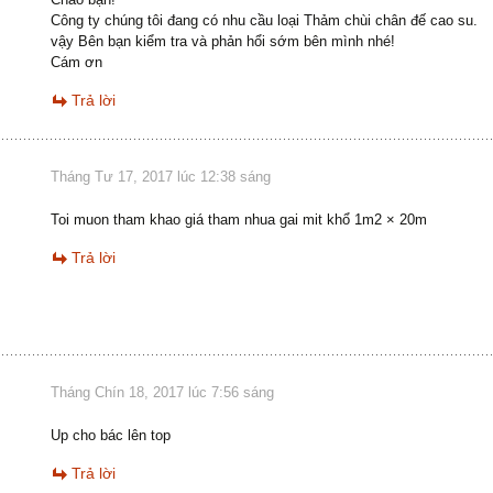
Công ty chúng tôi đang có nhu cầu loại Thảm chùi chân đế cao su.
vậy Bên bạn kiểm tra và phản hổi sớm bên mình nhé!
Cám ơn
Trả lời
Tháng Tư 17, 2017 lúc 12:38 sáng
Toi muon tham khao giá tham nhua gai mit khổ 1m2 × 20m
Trả lời
Tháng Chín 18, 2017 lúc 7:56 sáng
Up cho bác lên top
Trả lời