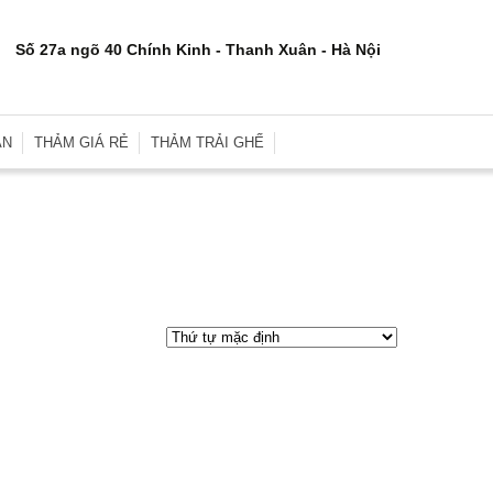
Số 27a ngõ 40 Chính Kinh - Thanh Xuân - Hà Nội
ÂN
THẢM GIÁ RẺ
THẢM TRẢI GHẾ
rơn
Thảm Trải Sàn Giá Rẻ
Thảm Trải Ghế Gỗ
inh
Thảm Trải Sàn Cũ
Đệm Ghế
e
Thảm Trải Nhà Xưởng
Gối Sofa
i
Thảm Trải Sự Kiện
Gối Ôm Văn Phòng
ới
Thảm Tập Yoga
Gối Ngủ
i
 Hợp