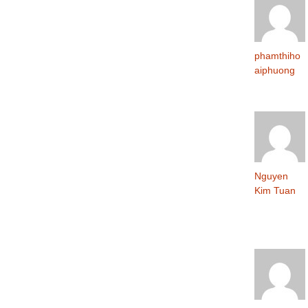
phamthiho
aiphuong
Nguyen
Kim Tuan