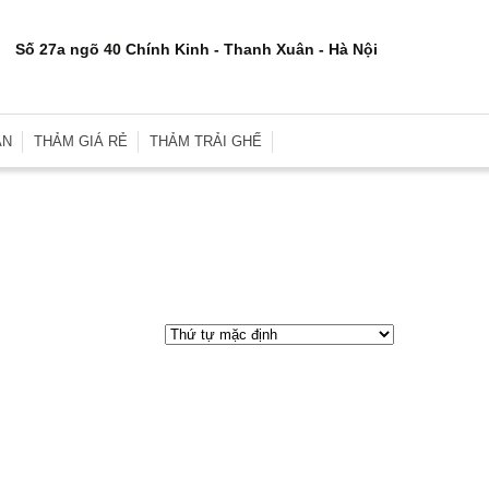
Số 27a ngõ 40 Chính Kinh - Thanh Xuân - Hà Nội
ÂN
THẢM GIÁ RẺ
THẢM TRẢI GHẾ
rơn
Thảm Trải Sàn Giá Rẻ
Thảm Trải Ghế Gỗ
inh
Thảm Trải Sàn Cũ
Đệm Ghế
e
Thảm Trải Nhà Xưởng
Gối Sofa
i
Thảm Trải Sự Kiện
Gối Ôm Văn Phòng
ới
Thảm Tập Yoga
Gối Ngủ
i
 Hợp