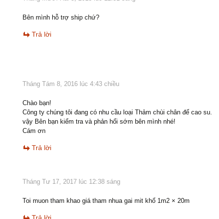
Bên mình hỗ trợ ship chứ?
Trả lời
Tháng Tám 8, 2016 lúc 4:43 chiều
Chào bạn!
Công ty chúng tôi đang có nhu cầu loại Thảm chùi chân đế cao su.
vậy Bên bạn kiểm tra và phản hổi sớm bên mình nhé!
Cám ơn
Trả lời
Tháng Tư 17, 2017 lúc 12:38 sáng
Toi muon tham khao giá tham nhua gai mit khổ 1m2 × 20m
Trả lời