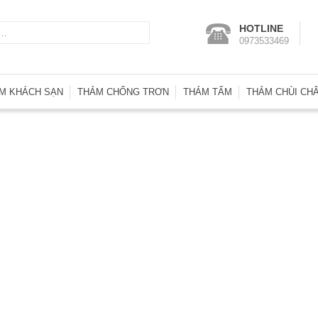
Tìm
HOTLINE
0973533469
kiếm
cho:
M KHÁCH SẠN
THẢM CHỐNG TRƠN
THẢM TẤM
THẢM CHÙI CH
m Wilton SA
Thảm Nhà Vệ Sinh
Thảm Tấm Basic
Thảm Chống T
m Trải Phòng KS
Thảm Trải Bể Bơi
Thảm Tấm Heritage
Thảm Nhà Vệ S
m Len Axminster
Thảm Nhựa Lưới
Thảm Tấm Indonesia
Thảm Welcom
m Len Đặt Dệt
Thảm Tấm Interface
Thảm Nhựa Ga
m Đường Dẫn
Thảm Tấm Malaysia
Thảm Nhựa Lư
m Hành Lang
Thảm Tấm Thái Lan
Thảm Nhựa Rố
Thảm Tấm Tuntex
Thảm Sợi Tổng
Thảm Tấm U.A.E
Thảm Tấm Nhật Bản